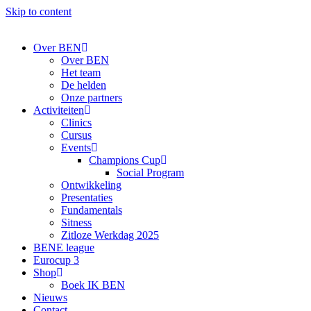
Skip to content
Over BEN
Over BEN
Het team
De helden
Onze partners
Activiteiten
Clinics
Cursus
Events
Champions Cup
Social Program
Ontwikkeling
Presentaties
Fundamentals
Sitness
Zitloze Werkdag 2025
BENE league
Eurocup 3
Shop
Boek IK BEN
Nieuws
Contact