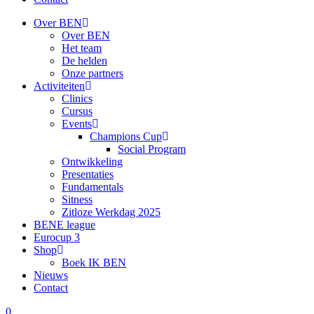
Over BEN
Over BEN
Het team
De helden
Onze partners
Activiteiten
Clinics
Cursus
Events
Champions Cup
Social Program
Ontwikkeling
Presentaties
Fundamentals
Sitness
Zitloze Werkdag 2025
BENE league
Eurocup 3
Shop
Boek IK BEN
Nieuws
Contact
0