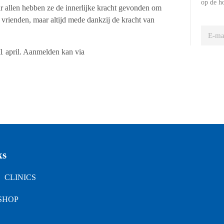
op de h
ar allen hebben ze de innerlijke kracht gevonden om
n vrienden, maar altijd mede dankzij de kracht van
 21 april. Aanmelden kan via
ks
CLINICS
SHOP