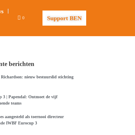
ws
Support BEN
0
nte berichten
Richardson: nieuw bestuurslid stichting
 3 | Papendal: Ontmoet de vijf
mende teams
es aangesteld als toernooi directeur
nde IWBF Eurocup 3