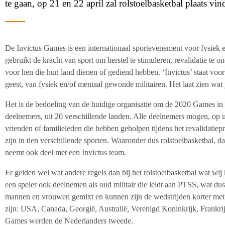
te gaan, op 21 en 22 april zal rolstoelbasketbal plaats vin
De Invictus Games is een internationaal sportevenement voor fysiek 
gebruikt de kracht van sport om herstel te stimuleren, revalidatie te 
voor hen die hun land dienen of gediend hebben. ‘Invictus’ staat voo
geest, van fysiek en/of mentaal gewonde militairen. Het laat zien wat
Het is de bedoeling van de huidige organisatie om de 2020 Games in 
deelnemers, uit 20 verschillende landen. Alle deelnemers mogen, op u
vrienden of familieleden die hebben geholpen tijdens het revalidatie
zijn in tien verschillende sporten. Waaronder dus rolstoelbasketbal, d
neemt ook deel met een Invictus team.
Er gelden wel wat andere regels dan bij het rolstoelbasketbal wat wij 
een speler ook deelnemen als oud militair die leidt aan PTSS, wat du
mannen en vrouwen gemixt en kunnen zijn de wedstrijden korter met 
zijn: USA, Canada, Georgië, Australië, Verenigd Koninkrijk, Frankrij
Games werden de Nederlanders tweede.