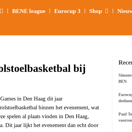
BENE league
Eurocup 3
Shop
Nieu
Rece
lstoelbasketbal bij
Simone 
BEN
Eurocup
s Games in Den Haag dit jaar
deelne
 rolstoelbasketbal binnen het evenement, wat
Paul To
ze spelen al plaats vinden in Den Haag,
voorro
a. Dit jaar lijkt het evenement dan echt door