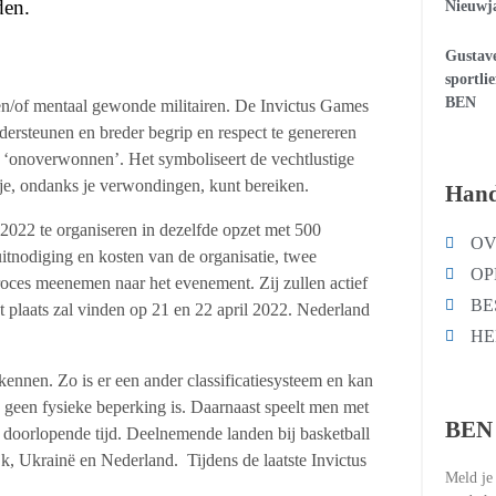
den.
Nieuwja
Gustave
sportli
BEN
en/of mentaal gewonde militairen. De Invictus Games
ondersteunen en breder begrip en respect te genereren
r ‘onoverwonnen’. Het symboliseert de vechtlustige
 je, ondanks je verwondingen, kunt bereiken.
Hand
2022 te organiseren in dezelfde opzet met 500
OV
itnodiging en kosten van de organisatie, twee
OP
proces meenemen naar het evenement. Zij zullen actief
BE
at plaats zal vinden op 21 en 22 april 2022. Nederland
HE
kennen. Zo is er een ander classificatiesysteem en kan
s geen fysieke beperking is. Daarnaast speelt men met
BEN 
doorlopende tijd. Deelnemende landen bij basketball
k, Ukrainë en Nederland. Tijdens de laatste Invictus
Meld je