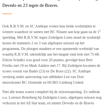
Devedo en 23 tegen de Braves.
Ook R.B.V.M. en SC Antilope wisten hun beide wedstrijden te
e
winnen waardoor ze samen met BC Ninane aan kop gaan na de 1
speeldag. Met R.B.V.M. tegen Zedelgem Lions stond de wedstrijd
tussen de nummers 2 en 3 van afgelopen seizoen op het
programma. De ploegen maakten er een spannende wedstrijd van
waarbij R.B.V.M. uiteindelijk aan het langste eind trok met 75-68.
Edwin Schalkx was goed voor 20 punten, gevolgd door Bert
Freriks met 19 en Mark Aalders met 17. Bij Zedelgem kwamen de
scores vooral van Bader (23) en De Roos (22). SC Antilope
versloeg onder aanvoering van uitblinker Len van Dort
nieuwkomer BC Oostende en HUBO Limburg United.
Niet alle teams waren compleet bij de seizoenopening. Zo ontbrak
o.a. Lorenzo Boterberg bij Zedelgem Lions, afgelopen seizoen nog
verkozen in het All Star team, en misten Devedo en de Braves