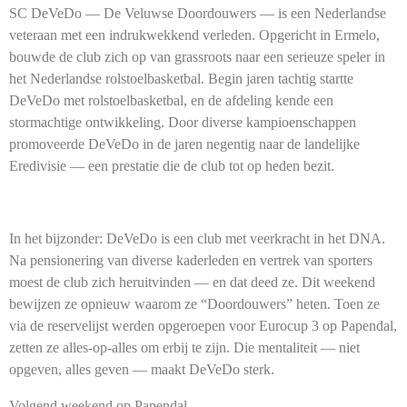
SC DeVeDo — De Veluwse Doordouwers — is een Nederlandse
veteraan met een indrukwekkend verleden. Opgericht in Ermelo,
bouwde de club zich op van grassroots naar een serieuze speler in
het Nederlandse rolstoelbasketbal. Begin jaren tachtig startte
DeVeDo met rolstoelbasketbal, en de afdeling kende een
stormachtige ontwikkeling. Door diverse kampioenschappen
promoveerde DeVeDo in de jaren negentig naar de landelijke
Eredivisie — een prestatie die de club tot op heden bezit.
In het bijzonder:
DeVeDo is een club met veerkracht in het DNA.
Na pensionering van diverse kaderleden en vertrek van sporters
moest de club zich heruitvinden — en dat deed ze. Dit weekend
bewijzen ze opnieuw waarom ze “Doordouwers” heten. Toen ze
via de reservelijst werden opgeroepen voor Eurocup 3 op Papendal,
zetten ze alles-op-alles om erbij te zijn. Die mentaliteit — niet
opgeven, alles geven — maakt DeVeDo sterk.
Volgend weekend op Papendal