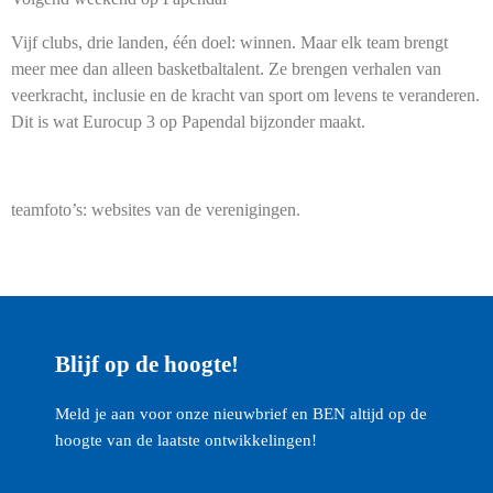
Vijf clubs, drie landen, één doel: winnen. Maar elk team brengt
meer mee dan alleen basketbaltalent. Ze brengen verhalen van
veerkracht, inclusie en de kracht van sport om levens te veranderen.
Dit is wat Eurocup 3 op Papendal bijzonder maakt.
teamfoto’s: websites van de verenigingen.
Blijf op de hoogte!
Meld je aan voor onze nieuwbrief en BEN altijd op de
hoogte van de laatste ontwikkelingen!