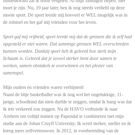
binnenkwam zal ik nooit vergeten. Al mijn zintuigen riepen: hier
moet je zijn. Nu, 19 jaar later, ben ik nog steeds verliefd op deze
mooie sport. De sport leerde mij hoeveel er WEL mogelijk was in
de rolstoel en het gaf mij vrienden voor het leven.
Sport gaf mij vrijheid, sport leerde mij dat de grenzen die ik zelf had
opgesteld er niet waren. Dat sommige grenzen WEL overschreden
kunnen worden. Dankzij sport heb ik geleerd hoe sterk mijn
lichaam is. Geleerd dat je zoveel sterker bent door samen te
werken, samen obstakels te overwinnen en het plezier van
samenspel.
Mijn ouders en vrienden waren verbijsterd
Naast de blije basketballer was ik nog wel het ongelukkige, 11-
jarige, schoolkind dat niets durfde te zeggen, omdat ik bang was dat
ik iets verkeerd zou zeggen. Na de HAVO verhuisde ik naar
Arnhem om voltijd trainen op Papendal te combineren met mijn
studie aan de Johan Cruyff University. Ik werd sterker, sneller en ik
kreeg meer zelfvertrouwen. In 2012, in voorbereiding van de