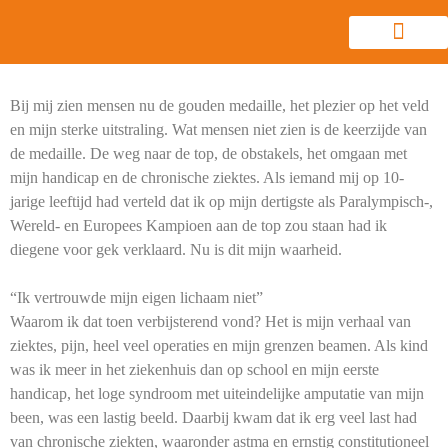
Bij mij zien mensen nu de gouden medaille, het plezier op het veld
en mijn sterke uitstraling. Wat mensen niet zien is de keerzijde van
de medaille. De weg naar de top, de obstakels, het omgaan met
mijn handicap en de chronische ziektes. Als iemand mij op 10-
jarige leeftijd had verteld dat ik op mijn dertigste als Paralympisch-,
Wereld- en Europees Kampioen aan de top zou staan had ik
diegene voor gek verklaard.
Nu is dit mijn waarheid
.
“Ik vertrouwde mijn eigen lichaam niet”
Waarom ik dat toen verbijsterend vond? Het is mijn verhaal van
ziektes, pijn, heel veel operaties en mijn grenzen beamen. Als kind
was ik meer in het ziekenhuis dan op school en mijn eerste
handicap, het loge syndroom met uiteindelijke amputatie van mijn
been, was een lastig beeld. Daarbij kwam dat ik erg veel last had
van chronische ziekten, waaronder astma en ernstig constitutioneel