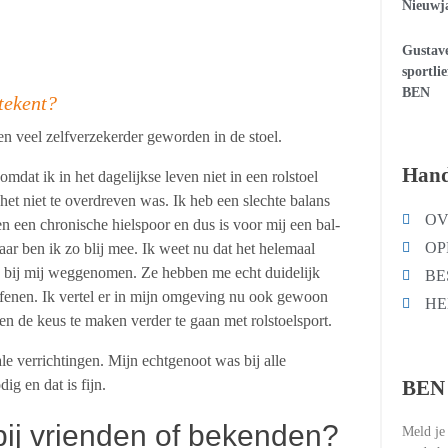
Nieuwja
Gustave
sportli
BEN
tekent?
en veel zelfverzekerder geworden in de stoel.
Hand
mdat ik in het dagelijkse leven niet in een rolstoel
et niet te overdreven was. Ik heb een slechte balans
OV
en een chronische hielspoor en dus is voor mij een bal-
OP
daar ben ik zo blij mee. Ik weet nu dat het helemaal
s bij mij weggenomen. Ze hebben me echt duidelijk
BE
oefenen. Ik vertel er in mijn omgeving nu ook gewoon
HE
pen de keus te maken verder te gaan met rolstoelsport.
ale verrichtingen. Mijn echtgenoot was bij alle
BEN 
ig en dat is fijn.
ij vrienden of bekenden?
Meld je