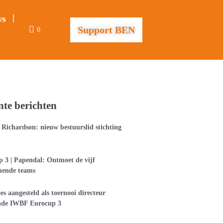
ws
Support BEN
0
nte berichten
Richardson: nieuw bestuurslid stichting
 3 | Papendal: Ontmoet de vijf
mende teams
es aangesteld als toernooi directeur
nde IWBF Eurocup 3