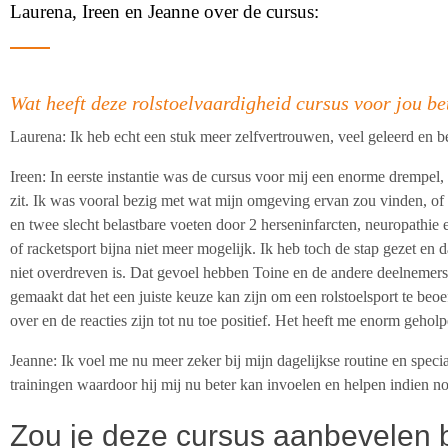
Laurena, Ireen en Jeanne over de cursus:
Wat heeft deze rolstoelvaardigheid cursus voor jou be
Laurena
: Ik heb echt een stuk meer zelfvertrouwen, veel geleerd en b
Ireen
: In eerste instantie was de cursus voor mij een enorme drempel, o
zit. Ik was vooral bezig met wat mijn omgeving ervan zou vinden, of h
en twee slecht belastbare voeten door 2 herseninfarcten, neuropathie 
of racketsport bijna niet meer mogelijk. Ik heb toch de stap gezet en 
niet overdreven is. Dat gevoel hebben Toine en de andere deelnemer
gemaakt dat het een juiste keuze kan zijn om een rolstoelsport te be
over en de reacties zijn tot nu toe positief. Het heeft me enorm gehol
Jeanne
: Ik voel me nu meer zeker bij mijn dagelijkse routine en speci
trainingen waardoor hij mij nu beter kan invoelen en helpen indien nod
Zou je deze cursus aanbevelen b