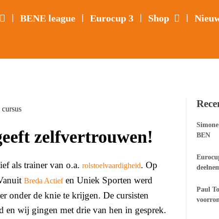
BENE league
Eurocup 3
Shop
Nieu
Rece
Simone 
geeft zelfvertrouwen!
BEN
Eurocup
ef als trainer van o.a.
. Op
rolstoelvaardigheid
deelne
 Vanuit
en Uniek Sporten werd
Breda Actief
Paul To
er onder de knie te krijgen. De cursisten
voorro
id en wij gingen met drie van hen in gesprek.