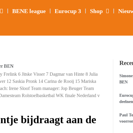
BENE league
Eurocup 3
Shop
Nieu
Rece
 Frelink 6 Jitske Visser 7 Dagmar van Hinte 8 Julia
Simone 
r 12 Saskia Pronk 14 Carina de Rooij 15 Mariska
BEN
oach: Irene Sloof Team manager: Jop Beuger Team
Damesteam Rolstoelbasketbal WK finale Nederland v
Eurocup
deelne
Paul To
ntje bijdraagt aan de
voorro