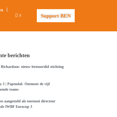
ws
Support BEN
0
nte berichten
Richardson: nieuw bestuurslid stichting
 3 | Papendal: Ontmoet de vijf
mende teams
es aangesteld als toernooi directeur
nde IWBF Eurocup 3