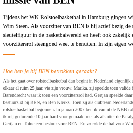
missie van BEN
Tijdens het WK Rolstoelbasketbal in Hamburg gingen wij
Wim Steen. Als voorzitter van BEN is hij actief bezig de 
sleutelfiguur in de basketbalwereld en heeft ook zakelijk e
voorzittersrol steengoed weet te benutten. In zijn eigen 
Hoe ben je bij BEN betrokken geraakt?
Als het gaat over rolstoelbasketbal dan begint in Nederland eigenlijk a
elkaar al ruim 25 jaar, via zijn vrouw, Marika, zij speelde toen valide
Barendrecht waar ik toen een voorzittersrol had. Gertjan speelde daa
bestuurslid bij BEN, en Ben Klerks. Toen zij als clubteam Nederlan
rolstoelbasketbal begonnen. In januari 2007 ben ik vanuit de NBB rol
ik mij gedurende 10 jaar hard voor gemaakt met als afsluiter de Par
Gertjan en Toine een bestuur voor BEN. En zo rolde de bal voor Wim v