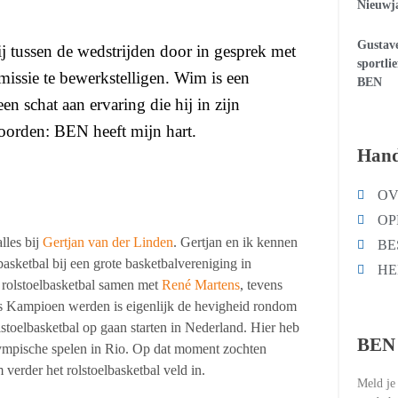
Nieuwja
Gustave
 tussen de wedstrijden door in gesprek met
sportli
missie te bewerkstelligen. Wim is een
BEN
en schat aan ervaring die hij in zijn
woorden: BEN heeft mijn hart.
Hand
OV
OP
lles bij
Gertjan van der Linden
. Gertjan en ik kennen
BE
 basketbal bij een grote basketbalvereniging in
HE
r rolstoelbasketbal samen met
René Martens
, tevens
ds Kampioen werden is eigenlijk de hevigheid rondom
stoelbasketbal op gaan starten in Nederland. Hier heb
BEN 
alympische spelen in Rio. Op dat moment zochten
erder het rolstoelbasketbal veld in.
Meld je