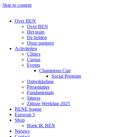
Skip to content
Over BEN
Over BEN
Het team
De helden
Onze partners
Activiteiten
Clinics
Cursus
Events
Champions Cup
Social Program
Ontwikkeling
Presentaties
Fundamentals
Sitness
Zitloze Werkdag 2025
BENE league
Eurocup 3
Shop
Boek IK BEN
Nieuws
Contact