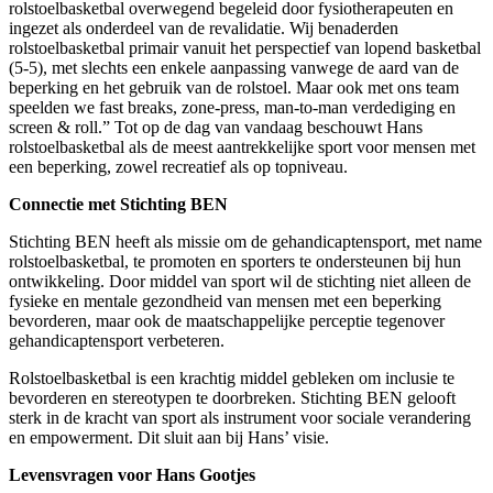
rolstoelbasketbal overwegend begeleid door fysiotherapeuten en
ingezet als onderdeel van de revalidatie. Wij benaderden
rolstoelbasketbal primair vanuit het perspectief van lopend basketbal
(5-5), met slechts een enkele aanpassing vanwege de aard van de
beperking en het gebruik van de rolstoel. Maar ook met ons team
speelden we fast breaks, zone-press, man-to-man verdediging en
screen & roll.” Tot op de dag van vandaag beschouwt Hans
rolstoelbasketbal als de meest aantrekkelijke sport voor mensen met
een beperking, zowel recreatief als op topniveau.
Connectie met Stichting BEN
Stichting BEN heeft als missie om de gehandicaptensport, met name
rolstoelbasketbal, te promoten en sporters te ondersteunen bij hun
ontwikkeling. Door middel van sport wil de stichting niet alleen de
fysieke en mentale gezondheid van mensen met een beperking
bevorderen, maar ook de maatschappelijke perceptie tegenover
gehandicaptensport verbeteren.
Rolstoelbasketbal is een krachtig middel gebleken om inclusie te
bevorderen en stereotypen te doorbreken. Stichting BEN gelooft
sterk in de kracht van sport als instrument voor sociale verandering
en empowerment. Dit sluit aan bij Hans’ visie.
Levensvragen voor Hans Gootjes