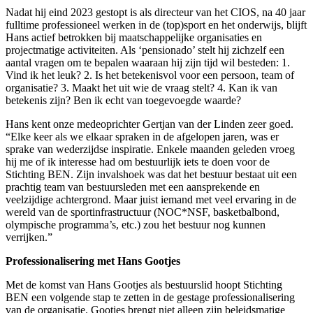
Nadat hij eind 2023 gestopt is als directeur van het CIOS, na 40 jaar
fulltime professioneel werken in de (top)sport en het onderwijs, blijft
Hans actief betrokken bij maatschappelijke organisaties en
projectmatige activiteiten. Als ‘pensionado’ stelt hij zichzelf een
aantal vragen om te bepalen waaraan hij zijn tijd wil besteden: 1.
Vind ik het leuk? 2. Is het betekenisvol voor een persoon, team of
organisatie? 3. Maakt het uit wie de vraag stelt? 4. Kan ik van
betekenis zijn? Ben ik echt van toegevoegde waarde?
Hans kent onze medeoprichter Gertjan van der Linden zeer goed.
“Elke keer als we elkaar spraken in de afgelopen jaren, was er
sprake van wederzijdse inspiratie. Enkele maanden geleden vroeg
hij me of ik interesse had om bestuurlijk iets te doen voor de
Stichting BEN. Zijn invalshoek was dat het bestuur bestaat uit een
prachtig team van bestuursleden met een aansprekende en
veelzijdige achtergrond. Maar juist iemand met veel ervaring in de
wereld van de sportinfrastructuur (NOC*NSF, basketbalbond,
olympische programma’s, etc.) zou het bestuur nog kunnen
verrijken.”
Professionalisering met Hans Gootjes
Met de komst van Hans Gootjes als bestuurslid hoopt Stichting
BEN een volgende stap te zetten in de gestage professionalisering
van de organisatie. Gootjes brengt niet alleen zijn beleidsmatige