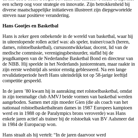
een scherp oog voor strategie en innovatie. Zijn betrokkenheid bij
diverse maatschappelijke initiatieven illustreert zijn diepgewortelde
streven naar positieve verandering.
Hans Gootjes en Basketbal
Hans is zeker geen onbekende in de wereld van basketbal, waar hij
in uiteenlopende rollen actief was: als speler, trainer/coach (heren,
dames, rolstoelbasketbal), cursusontwikkelaar, docent, lid van de
medische commissie, verenigingsbestuurder, staflid bij de
jeugdkampen van de Nederlandse Basketbal Bond en directeur van
de NBB. Hij speelde in het Nederlands juniorenteam, maar raakte in
zijn eerste wedstrijd als senior ernstig geblesseerd. Na een lange
revalidatieperiode heeft Hans uiteindelijk tot op 58-jarige leeftijd
competitie gespeeld.
In de jaren ’80 kwam hij in aanraking met rolstoelbasketbal, omdat
in zijn toenmalige club AMVJ beide vormen van basketbal werden
aangeboden. Samen met zijn moeder Gien (die als coach van het
nationaal rolstoelbasketbalteam dames in 1987 Europees kampioen
werd en in 1988 op de Paralympics brons veroverde) was Hans
enkele jaren actief als trainer bij de rolstoeltak van BV Aalsmeer dat
in 1984 de Europacup won.
Hans straalt als hij vertelt: “In de jaren daarvoor werd